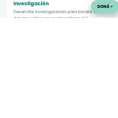
Investigación
DONÁ
♥
Desarrollar investigaciones para instalar en el
debate público las problemáticas del
desarrollo humano mediante políticas
públicas integrales.
Alianzas
Diseñar e implementar proyectos con
enfoque socio-económico, mediante
alianzas estratégicas con sectores
comprometidos con la sociedad.